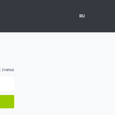
RU
mt zvanus