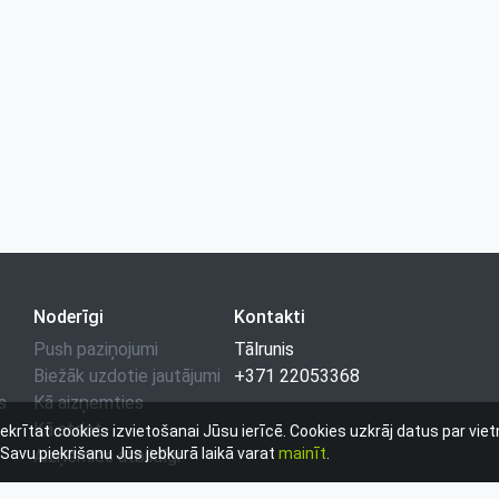
Noderīgi
Kontakti
Push paziņojumi
Tālrunis
Biežāk uzdotie jautājumi
+371 22053368
s
Kā aizņemties
Kā atdot
iekrītat cookies izvietošanai Jūsu ierīcē. Cookies uzkrāj datus par vie
avu piekrišanu Jūs jebkurā laikā varat
mainīt
.
Aizņemies atbildīgi