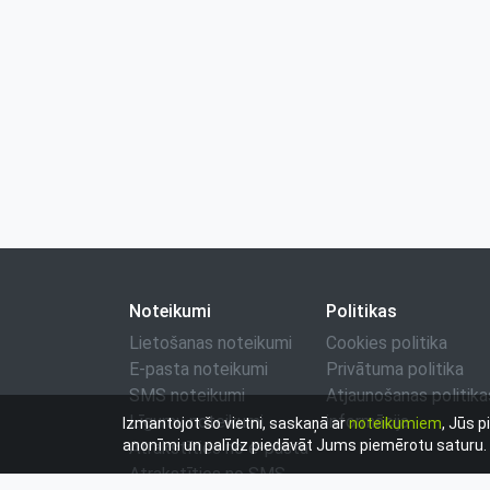
Noteikumi
Politikas
Lietošanas noteikumi
Cookies politika
E-pasta noteikumi
Privātuma politika
SMS noteikumi
Atjaunošanas politika
Līgumu noteikumi
informācija
Izmantojot šo vietni, saskaņā ar
noteikumiem
, Jūs p
anonīmi un palīdz piedāvāt Jums piemērotu saturu. S
Atrakstīties no e-pasta
Atrakstīties no SMS