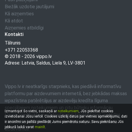
Biežāk uzdotie jautājumi
Kā aizņemties
Kā atdot
Aizņemies atbildīgi
Kontakti
Tālrunis
+371 22053368
© 2018 - 2026
vippo.lv
Adrese: Latvia, Saldus, Liela 9, LV-3801
Vippo.lv ir neatkarīgs starpnieks, kas piedāvā informatīvu
platformu par aizdevumiem internetā, bez jebkādas maksas
iepazīstina patērētājus ar aizdevēju kredīta līguma
speciālajiem noteikumiem un citu būtisku informāciju.
Izmantojot šo vietni, saskaņā ar
noteikumiem
, Jūs piekrītat cookies
Visiem piedāvātiem aizdevējiem ir kreditēšanas iestādes
izvietošanai Jūsu ierīcē. Cookies uzkrāj datus par vietnes apmeklējumu, dati
atbilstoša licence. Vippo.lv nav aizdevējs un neizsniedz
ir anonīmi un palīdz piedāvāt Jums piemērotu saturu. Savu piekrišanu Jūs
jebkurā laikā varat
mainīt
.
aizdevumus.