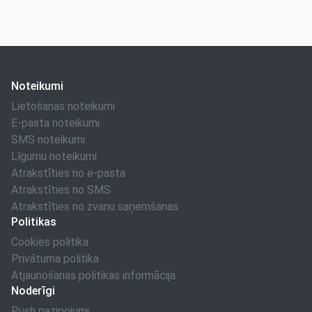
Noteikumi
Lietošanas noteikumi
E-pasta noteikumi
SMS noteikumi
Līgumu noteikumi
Atrakstīties no e-pasta
Atrakstīties no SMS
Atrakstīties no zvanu saņemšanas
Politikas
Cookies politika
Privātuma politika
Atjaunošanas politikas informācija
Noderīgi
Push paziņojumi