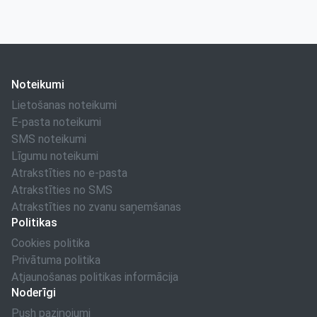
Noteikumi
Lietošanas noteikumi
E-pasta noteikumi
SMS noteikumi
Līgumu noteikumi
Atrakstīties no e-pasta
Atrakstīties no SMS
Atrakstīties no zvanu saņemšanas
Politikas
Cookies politika
Privātuma politika
Atjaunošanas politikas informācija
Noderīgi
Push paziņojumi