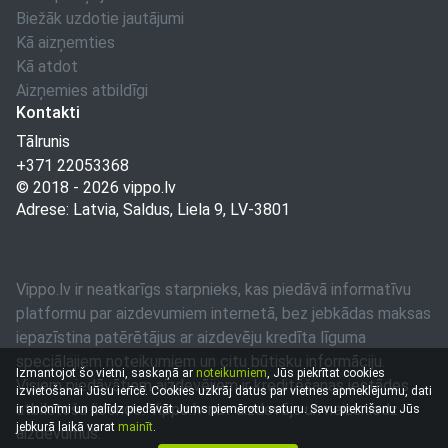
Biežāk uzdotie jautājumi
Kā aizņemties
Kā atdot
Aizņemies atbildīgi
Kontakti
Tālrunis
+371 22053368
© 2018 - 2026
vippo.lv
Adrese: Latvia, Saldus, Liela 9, LV-3801
Vippo.lv ir neatkarīgs starpnieks, kas piedāvā informatīvu
platformu par aizdevumiem internetā, bez jebkādas maksas
iepazīstina patērētājus ar aizdevēju kredīta līguma
speciālajiem noteikumiem un citu būtisku informāciju.
Izmantojot šo vietni, saskaņā ar
noteikumiem
, Jūs piekrītat cookies
Visiem piedāvātiem aizdevējiem ir kreditēšanas iestādes
izvietošanai Jūsu ierīcē. Cookies uzkrāj datus par vietnes apmeklējumu, dati
atbilstoša licence. Vippo.lv nav aizdevējs un neizsniedz
ir anonīmi un palīdz piedāvāt Jums piemērotu saturu. Savu piekrišanu Jūs
jebkurā laikā varat
mainīt
.
aizdevumus.